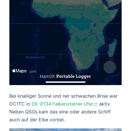
Bei knalliger Sonne und ner schwachen Brise war
open in new w
DC1TC in
DE-0134 Falkensteiner Ufer
aktiv.
Neben QSOs kam das eine oder andere Schiff
auch auf der Elbe vorbei.