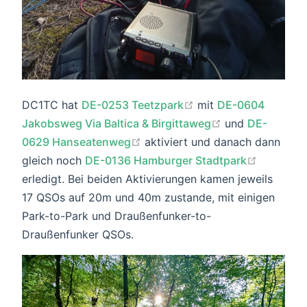
open in new window
DC1TC hat
DE-0253 Teetzpark
mit
DE-0604
open in new wi
Jakobsweg Via Baltica & Birgittaweg
und
DE-
open in new window
0629 Hanseatenweg
aktiviert und danach dann
open in 
gleich noch
DE-0136 Hamburger Stadtpark
erledigt. Bei beiden Aktivierungen kamen jeweils
17 QSOs auf 20m und 40m zustande, mit einigen
Park-to-Park und Draußenfunker-to-
Draußenfunker QSOs.